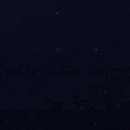
传闻不实罗马诺
-16
九州酷游官网
九州酷游官网官方网站【KY1.AC】官网认证:手机版、app