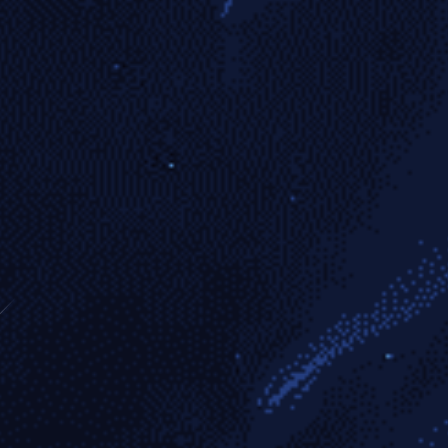
狄龙直言渴望挑战勇士队因