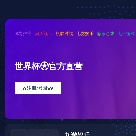
立即注册
九州酷游官网
官网 
据平台
九州酷游官网 OFFICIAL WEBSITE
自2022年创立以来，
九州酷游官网
致力于为用户
杯、LPL在内的热门赛事直播与数据服务，广受