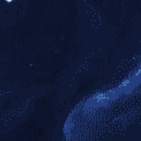
3、竞争精神与自我突破
再者，狄龙对于竞争精神有着深刻认识。他认为
具备一种永不放弃、不怕失败、积极进取的态度
一。在面对如此强大的竞争者时，他认为这是检
与此同时，与顶尖球队交锋也意味着要不断突破
想不到的新情况，这些新情况要求运动员迅速适
上的较量，更是心理素质及智慧上的比拼，让每
最后，在竞争激烈环境下所形成的人际关系网也
手较量，他可以建立广泛的人脉资源，为今后的
超越赛场之外的联系，将会为未来的发展提供更
4、伟大球员影响力
最后，库里、追梦和科尔等伟大球员所散发出的