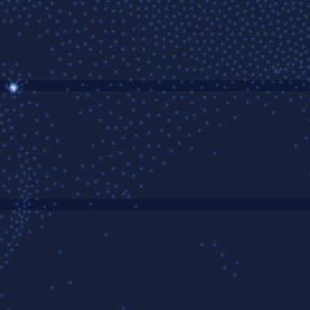
在近日的采访中，狄龙表达了他对挑战勇士队的
巨星的存在让他倍感斗志。这一言论不仅展现了
级球队的尊重与向往。本文将从四个方面详细探
成长的期待、对团队协作的重要性、对竞争精神