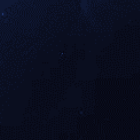
世界篮球迷们的喜爱。因此，对于年轻球员
题，以及他们面对困难时所展现出的决心和
品质不仅适用于篮球，同样适用于生活中的
解，让年轻球员有机会通过交流碰撞思想火
为他们提供了一个学习的平台，有助于快速
思考。他希望借此机会提升个人能力，加强
前辈们宝贵的人生经验。这些因素共同构成
出了新时代年轻运动员应具备的不屈斗志与