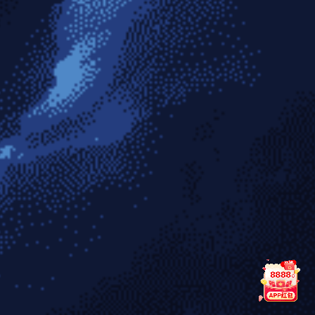
，在体育界，无论是个人还是团队，都必须
。而这正是他渴望挑战勇士队的重要原因之
验自我价值的一次绝佳机会。
自我限界。在每一次交锋中，都可能出现意
应并做出改变。因此，对抗强敌不仅是身体
位参与者都能得到升华。
是不可忽视的一部分。通过频繁地与顶级选
职业生涯打下良好的基础。这种人与人之间
多可能性。
影响力深深吸引着狄龙。他们不仅仅是在赛