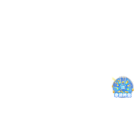
实时异常拦截
系统对异常请求进行即时分析处理，防止可疑操作对平
台正常秩序造成干扰。
版本更新记录
点击查看每次更新的重点改动，九州酷游官网将持续优化用
户体验。
v6.3.0 · 发布于 2025年10月
新增跨设备同步机制，收藏与偏好可随账号迁移。