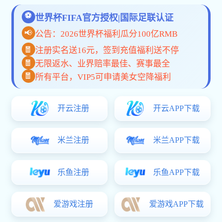
九州酷游官网公司简介