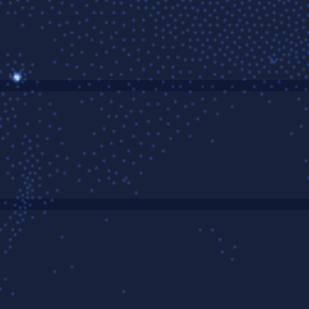
在德国足球界，曼努埃尔·诺伊尔被誉为现代门将
煌与低谷，从国家队的巅峰时刻到面临退役的挑
充满了戏剧性和感动。本文将从四个方面对诺伊
的初登场、巅峰成就、伤病困扰以及复出之路。