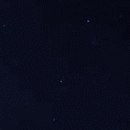
奇故事。
下一篇：
文班亚马签的传奇之路三年前马刺