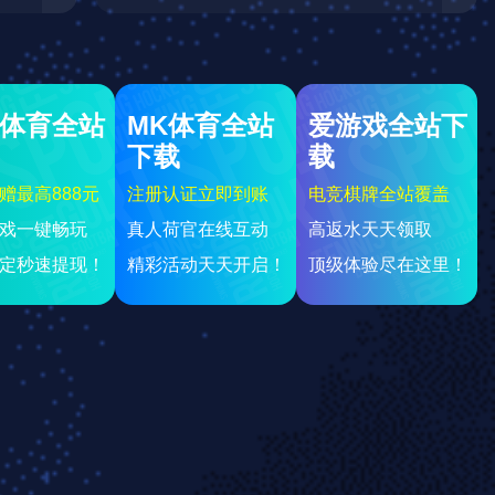
新站起来，继续追逐自己的梦想。
，并在同年的友谊赛中完成了他的国家队首
程碑，更标志着德国足球后防线的新篇章。
健的心理素质迅速崭露头角。
仅能扑救各种射门，还常常参与球队进攻，
练组和球迷们的认可，使得他成为首发门将
，多次作出关键扑救，帮助德国队一路晋级至
，也奠定了他在国际舞台上的地位，为后来