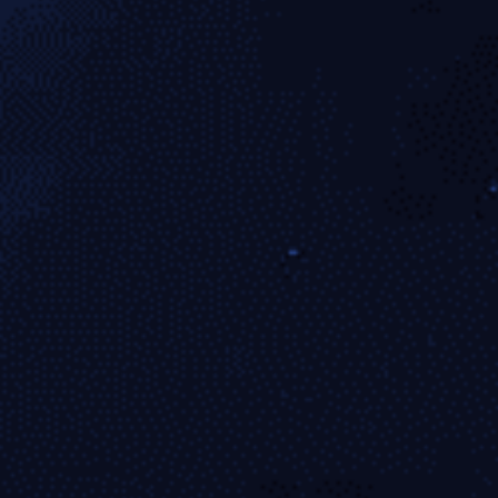
年轻球员勇敢追梦，共同书写属于他们自己的传