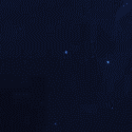
上一篇：
国米主力皮奥埃斯波西托因伤缺席…
热门推荐