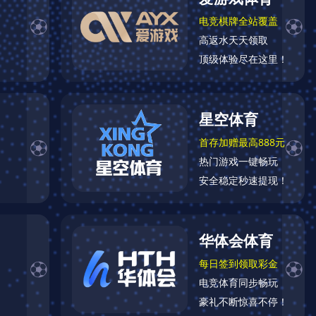
2026-06-20 03:13
28 次阅读
的代表性人物。他的职业生涯中，经历了辉
战，再到最后重返赛场，诺伊尔的传奇之路
尔在国家队历程中的经历进行回顾，包括他
通过这些方面，我们可以更全面地理解这位