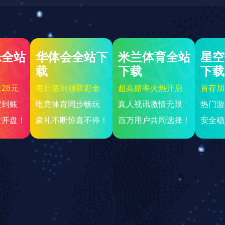
伟大门将所经历的一切，以及他如何在逆境中重
1、初登场：国家队的新星
曼努埃尔·诺伊尔于2009年首次入选德国国家队
秀。这一时刻，不仅是他个人职业生涯的重要里
作为一名年轻门将，他凭借出色的反应能力和稳
诺伊尔的风格独特，与传统门将截然不同。他不
积极出击。这种全能型的表现让他很快赢得了教
的不二人选。
2010年南非世界杯上，诺伊尔展现出超凡实力
四分之一决赛。他的表现不仅为球队带来了胜利
的辉煌打下了坚实基础。