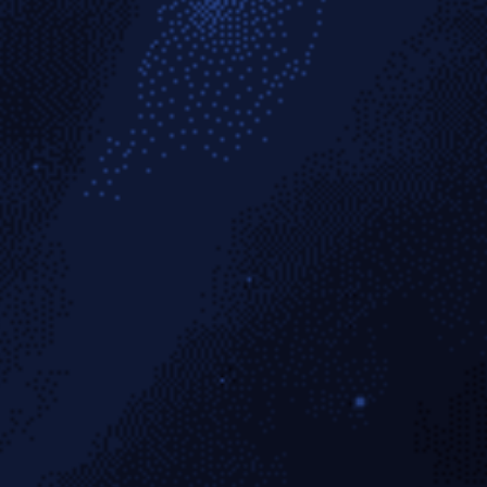
尽管面临越来越多年轻门将崛起带来的竞争压力
发位置。在接下来的比赛中，他多次化解对方攻
到昔日传奇归来的希望。
随着新一届世界杯临近，人们对他的期待愈发高
球场都是一次新的开始，无论成败，都将在历史
坚信，通过努力和坚持，总能实现自己的理想与
总结：
曼努埃尔·诺伊尔从初登国足以来，一直以来都扮
到后来成为世界顶尖门将，再到遭遇伤病困扰而
充满波折，却也充满感动与激励。他用自己的坚
Noiyer的人生如同一部励志电影，不仅体现了
来能够继续看到这位传奇人物在绿茵场上的身影