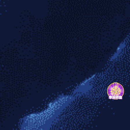
杯
时刻。在这届赛事中，他不仅展现出卓越的技
。尤其是在面对阿根廷和荷兰等强敌时，他
赛。
，诺伊尔发挥稳定，在加时赛阶段更是以一
举冠军奖杯，那一刻凝聚了无数球迷心中的
荣誉，包括国际足联年度最佳门将等。他用
更多人认识到了他的价值，也为未来的发展
扎
在2017年，由于脚部受伤，他不得不接受