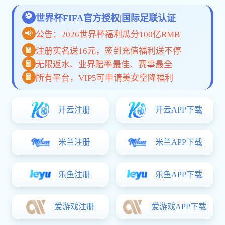
首页
/
体育看点
/ 正文