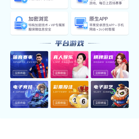
算限制。这种情况直接导致了两者在欧战中的表现差
异，尤其是在关键时刻的竞争能力。
此外，由于电视转播收入庞大的原因，英超球队可以
提供更高薪资给球员，这使得他们能够留住或者吸引
更多优秀人才。而西甲虽然也有明星球员，但整体薪
资水平普遍低于英超，这进一步加剧了双方实力上的
差距。
2、俱乐部管理模式
俱乐部管理模式同样是影响两大联赛成绩的重要因素
之一。特巴斯认为，西甲俱乐部多以传统形式运作，
即依靠股东投资和地方政府支持来维持运营。这种模
式虽然稳定，但缺乏灵活性和创新性。在面对全球化
趋势时，一些西甲俱乐部显得反应迟钝。