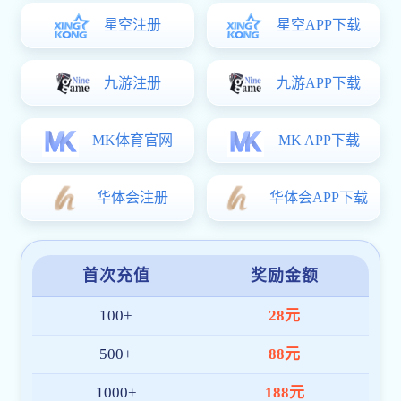
2026-07-03 00:28
37 次阅读
特巴斯谈西甲欧战成就与英超资金分配差
异分析
本文将围绕西甲主席特巴斯对西甲欧战成就与英超资
金分配差异的分析进行详细探讨。首先，文章将简要
回顾特巴斯对两大联赛的评价和看法，然后从四个方
面阐述西甲与英超在资金分配、俱乐部管理、球员发
展及历史传统等方面的不同，最后总结这些差异如何
影响两大联赛在欧洲赛场上的表现。通过对这两个足
球强国的深入剖析，我们可以更好地理解足球经济背