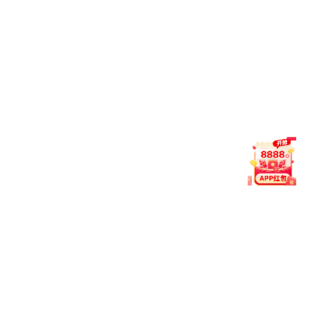
否能够引进这样一位才华横溢的新星充满期待。在他
们看来，一个新鲜血液加入将能为球队注入新的活
力，因此他们希望看到积极的发展动态。
然而，无论外界如何看待，大多数人都承认最终决定
权仍然掌握在阿尔瓦雷斯自己手中。他必须综合各方
意见，并结合自身实际情况作出明智选择，而不是盲
目跟随潮流或外界压力行事。
4、谨慎决策的重要性
决策是一项复杂而富有挑战性的任务，对于年轻球员
而言尤其如此。面对诸多诱惑和机遇，保持冷静与理
智显得格外重要。一旦做出错误判断，将可能导致不
可逆转的后果，对其职业生涯产生负面影响。
Aldrey 的前途并非只有一个方向，而是在无数条道路