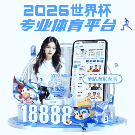
立即注册
九州酷游官网
官网 · 权
威体育数据平台
九州酷游官网 OFFICIAL WEBSITE
自2022年创立以来，
九州酷游官网
致力于为用户提供
包括NBA、英超、欧洲杯、LPL在内的热门赛事直播与
数据服务，广受用户信赖。
立即下载九州酷游官网APP