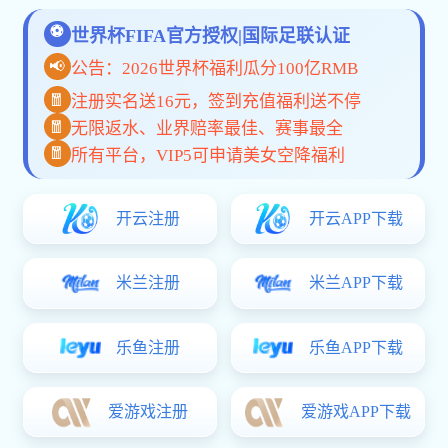
首页
/
体育看点
/ 正文