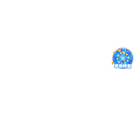
选择。然而，当外线投篮命中率不佳时，就会造成整
体进攻效率降低，从而陷入更深的困境。这种情况
下，没有多样化战术安排导致他们难以应对不同情况
下的挑战。
反观马刺，他们则展现出了良好的团队配合与默契，
通过不断地寻找空位射手来拉开比分。这样的战略不
仅令他们在主场占据主动，也让客队雷霆疲于奔命。
因此，可以说，在这场交锋中，两支球队之间战术水
平差异明显，也是造成本次大比分差距的重要原因之
一。
3、杜威低迷表现剖析
作为球队核心球员，杜威此次低迷表现引发了众多媒
体和球迷的不满。他全场34投仅11中，无疑是他职业