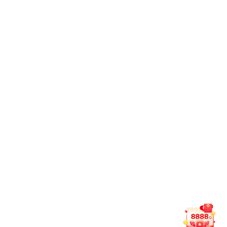
生涯中的一次重大失利。在如此关键的一役，他未能
发挥出应有水平，对整个团队士气造成了直接影响。
分析其原因，一方面与整体战术安排有关，他未能获
得理想的位置进行进攻；另一方面，也可能是心理压
力所致。在如此重要的一役中，如果身为领袖却无法
帮助球队逆转颓势，会导致其自信心受到打击，从而
形成恶性循环。杜威需要尽快调整状态，以便为接下
来赛事做好准备。
此外，从数据统计来看，即便杜威尝试大量出手，却
仍旧无法改变局面，这也提醒我们篮球是一项团队运
动，仅靠一个明星球员并不能扭转乾坤。希望杜威能
够吸取此次教训，与 teammates 一同提升团体协作
能力，共同面对未来挑战。